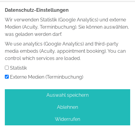
~ Dabei auch kleine Experimente machen: In geschützten
Datenschutz-Einstellungen
Räumen ausprobieren, was passiert, wenn das Bedürfnis
Wir verwenden Statistik (Google Analytics) und externe
mehr Raum bekommt.
Medien (Acuity, Terminbuchung). Sie können auswählen,
was geladen werden darf.
◽️Was Menschen selbst tun können◽️
We use analytics (Google Analytics) and third-party
media embeds (Acuity, appointment booking). You can
Auch ohne professionelle Begleitung gibt es Wege:
control which services are loaded.
~ Widersprüche wahrnehmen zwischen dem, was wir sagen
Statistik
(„Ich brauche das nicht”) und dem, was wir fühlen (Leere,
Externe Medien (Terminbuchung)
Unruhe, nächtliches Grübeln)
~ Körpersignale ernst nehmen als Hinweise auf abgewehrte
Auswahl speichern
Bedürfnisse
Ablehnen
~ Kleine, sichere Experimente wagen in Kontexten, die sich
Widerrufen
sicher anfühlen