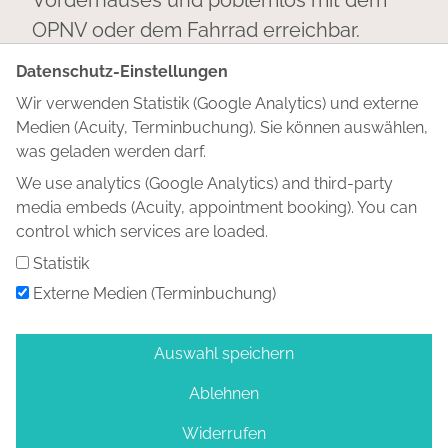
Vorderhauses und poblemlos mit dem
OPNV oder dem Fahrrad erreichbar.
Beachten Sie bitte, dass ich aufgrund der
Datenschutz-Einstellungen
zentralen Lage keinen Parkplatz zur
Wir verwenden Statistik (Google Analytics) und externe
Verfügung stellen kann. Die öffentlichen
Medien (Acuity, Terminbuchung). Sie können auswählen,
Parkplätze in der Umgebung sind
was geladen werden darf.
begrenzt, doch in einem 10 Gehminuten
We use analytics (Google Analytics) and third-party
media embeds (Acuity, appointment booking). You can
Radius befinden sich mehrere
control which services are loaded.
Parkhäuser.
Statistik
Externe Medien (Terminbuchung)
Sie finden mich außerdem auf
LinkedIn
.
Gerne können wir uns auch hier
Auswahl speichern
vernetzen!
Ablehnen
Widerrufen