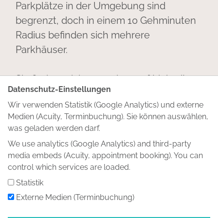
Parkplätze in der Umgebung sind
begrenzt, doch in einem 10 Gehminuten
Radius befinden sich mehrere
Parkhäuser.
Sie finden mich außerdem auf
LinkedIn
.
Datenschutz-Einstellungen
Gerne können wir uns auch hier
Wir verwenden Statistik (Google Analytics) und externe
vernetzen!
Medien (Acuity, Terminbuchung). Sie können auswählen,
was geladen werden darf.
We use analytics (Google Analytics) and third-party
media embeds (Acuity, appointment booking). You can
Angebot
control which services are loaded.
Über mich
Statistik
Blog
Externe Medien (Terminbuchung)
Kontakt