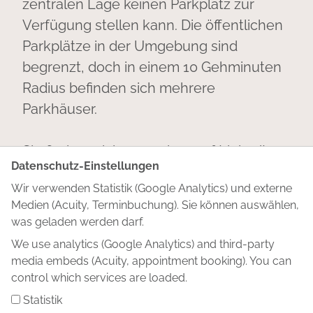
zentralen Lage keinen Parkplatz zur
Verfügung stellen kann. Die öffentlichen
Parkplätze in der Umgebung sind
begrenzt, doch in einem 10 Gehminuten
Radius befinden sich mehrere
Parkhäuser.
Sie finden mich außerdem auf
LinkedIn
.
Datenschutz-Einstellungen
Gerne können wir uns auch hier
Wir verwenden Statistik (Google Analytics) und externe
vernetzen!
Medien (Acuity, Terminbuchung). Sie können auswählen,
was geladen werden darf.
We use analytics (Google Analytics) and third-party
media embeds (Acuity, appointment booking). You can
Angebot
control which services are loaded.
Über mich
Statistik