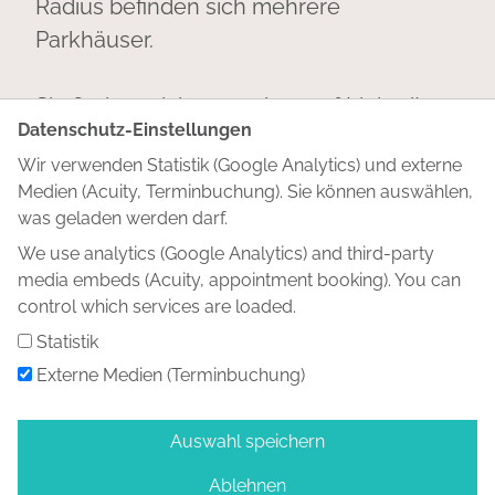
Radius befinden sich mehrere
Parkhäuser.
Sie finden mich außerdem auf
LinkedIn
.
Datenschutz-Einstellungen
Gerne können wir uns auch hier
Wir verwenden Statistik (Google Analytics) und externe
vernetzen!
Medien (Acuity, Terminbuchung). Sie können auswählen,
was geladen werden darf.
We use analytics (Google Analytics) and third-party
media embeds (Acuity, appointment booking). You can
Angebot
control which services are loaded.
Über mich
Statistik
Blog
Externe Medien (Terminbuchung)
Kontakt
Auswahl speichern
DE
|
EN
Ablehnen