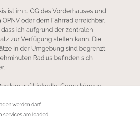
xis ist im 1. OG des Vorderhauses und
 OPNV oder dem Fahrrad erreichbar.
, dass ich aufgrund der zentralen
atz zur Verfügung stellen kann. Die
lätze in der Umgebung sind begrenzt,
Gehminuten Radius befinden sich
r.
ußerdem auf
LinkedIn
. Gerne können
vernetzen!
laden werden darf.
h services are loaded.
DE
|
EN