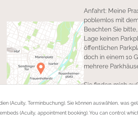
Anfahrt: Meine Pra
poblemlos mit dem
Beachten Sie bitte
Lage keinen Parkpl
öffentlichen Parkp
doch in einem 10 
mehrere Parkhäuse
Sie finden mich a
wir uns auch hier 
edien (Acuity, Terminbuchung). Sie können auswählen, was ge
 embeds (Acuity, appointment booking). You can control whic
t