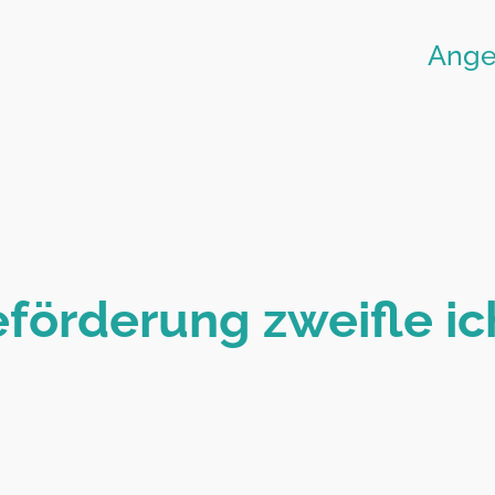
Ang
eförderung zweifle ic