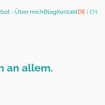
ebot
Über mich
Blog
Kontakt
DE
|
EN
h an allem.